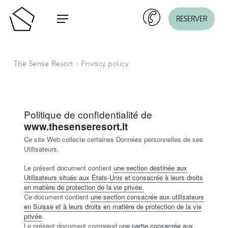
Skip
Menu
RESERVER
to
main
content
The Sense Resort
»
Privacy policy
Politique de confidentialité de
www.thesenseresort.it
Ce site Web collecte certaines Données personnelles de ses
Utilisateurs.
Le présent document contient
une section destinée aux
Utilisateurs situés aux États-Unis et consacrée à leurs droits
en matière de protection de la vie privée.
Ce document contient
une section consacrée aux utilisateurs
en Suisse et à leurs droits en matière de protection de la vie
privée
.
Le présent document comprend
une partie consacrée aux